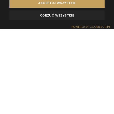
AKCEPTUJ WSZYSTKIE
ODRZUĆ WSZYSTKIE
OPINIE
KONTAKT
POWERED BY COOKIESCRIPT
REZERWACJA
RECEPCJA
DOJAZD
OFERTY
EFEKT WOW