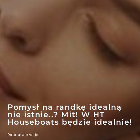
EFEKT
WOW
ATRAKCJE
Pomysł na randkę idealną
nie istnie..? Mit! W HT
Houseboats będzie idealnie!
Data utworzenia: