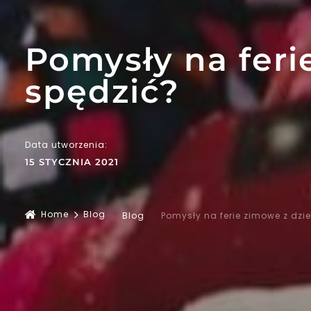
Pomysły na feri
spędzić?
Data utworzenia:
15 STYCZNIA 2021
Home
Blog
Blog
Pomysły na ferie zimowe z dzie