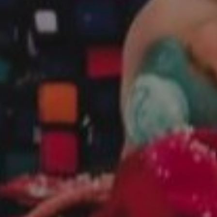
EFEKT
W
ŻYWIENIE