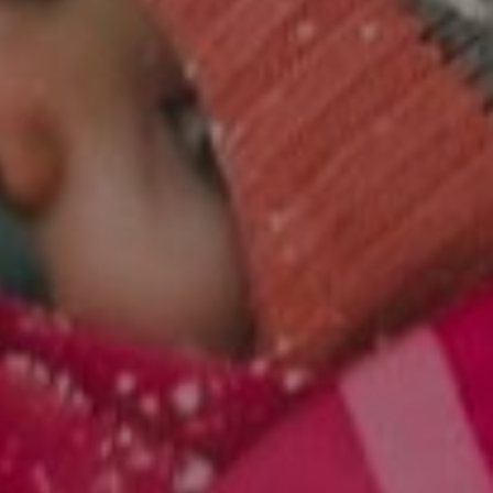
OW
ATRAKCJE