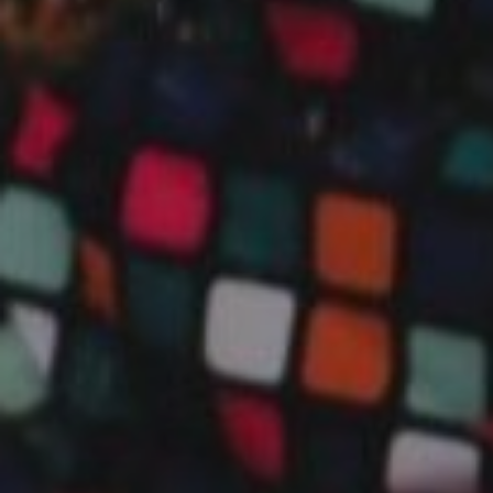
DOMKI
WY