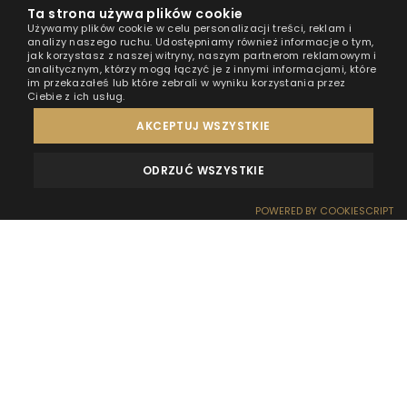
Ta strona używa plików cookie
Używamy plików cookie w celu personalizacji treści, reklam i
analizy naszego ruchu. Udostępniamy również informacje o tym,
jak korzystasz z naszej witryny, naszym partnerom reklamowym i
analitycznym, którzy mogą łączyć je z innymi informacjami, które
im przekazałeś lub które zebrali w wyniku korzystania przez
Ciebie z ich usług.
AKCEPTUJ WSZYSTKIE
ODRZUĆ WSZYSTKIE
OPINIE
KONTAKT
POWERED BY COOKIESCRIPT
REZERWACJA
RECEPCJA
DOJAZD
OFERTY
EFEKT WOW
Mielno to jedna z najpopularniejszych miejscowości
nad morzem Bałtyckim, co łatwo dostrzec podczas
sezonu, gdy miasto i plaże są pełne spragnionych
słońca turystów. Wielu z nas jednak taki klimat nie
odpowiada, co nie oznacza, że chcemy rezygnować z
odpoczynku nad morzem. Jest na to proste