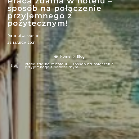
Praca zdalna w hotelu –
sposób na połączenie
przyjemnego z
pożytecznym!
Data utworzenia:
26 MARCA 2021
Home
Blog
Praca zdalna w hotelu – sposób na połączenie
Blog
przyjemnego z pożytecznym!