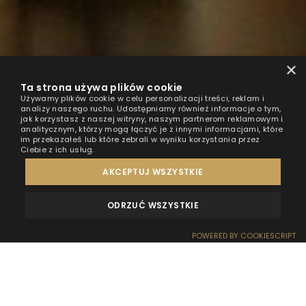
×
Ta strona używa plików cookie
Używamy plików cookie w celu personalizacji treści, reklam i
analizy naszego ruchu. Udostępniamy również informacje o tym,
jak korzystasz z naszej witryny, naszym partnerom reklamowym i
analitycznym, którzy mogą łączyć je z innymi informacjami, które
im przekazałeś lub które zebrali w wyniku korzystania przez
Ciebie z ich usług.
AKCEPTUJ WSZYSTKIE
ODRZUĆ WSZYSTKIE
OPINIE
KONTAKT
POWERED BY COOKIESCRIPT
REZERWACJA
RECEPCJA
DOJAZD
OFERTY
EFEKT WOW