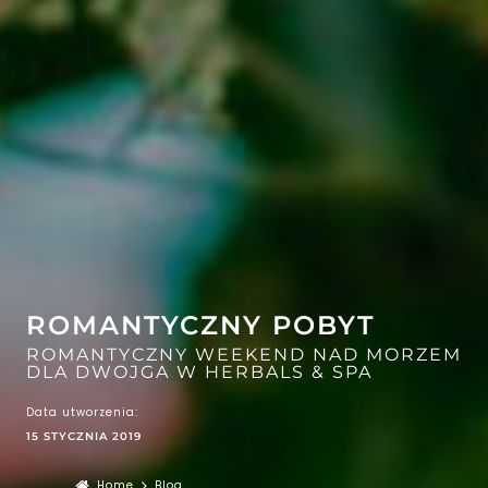
EFEKT
WOW
ATRAKCJE
ROMANTYCZNY POBYT
ROMANTYCZNY WEEKEND NAD MORZEM
DLA DWOJGA W HERBALS & SPA
Data utworzenia:
15 STYCZNIA 2019
Home
Blog