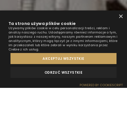
×
Ta strona używa plików cookie
Używamy plików cookie w celu personalizacji treści, reklam i
analizy naszego ruchu. Udostępniamy również informacje o tym,
jak korzystasz z naszej witryny, naszym partnerom reklamowym i
analitycznym, którzy mogą łączyć je z innymi informacjami, które
im przekazałeś lub które zebrali w wyniku korzystania przez
Ciebie z ich usług.
AKCEPTUJ WSZYSTKIE
ODRZUĆ WSZYSTKIE
OPINIE
KONTAKT
POWERED BY COOKIESCRIPT
REZERWACJA
RECEPCJA
DOJAZD
OFERTY
EFEKT WOW
Chyba nie musimy Was przekonywać do tego, że