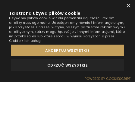
×
Ta strona używa plików cookie
Używamy plików cookie w celu personalizacji treści, reklam i
analizy naszego ruchu. Udostępniamy również informacje o tym,
jak korzystasz z naszej witryny, naszym partnerom reklamowym i
analitycznym, którzy mogą łączyć je z innymi informacjami, które
im przekazałeś lub które zebrali w wyniku korzystania przez
Ciebie z ich usług.
AKCEPTUJ WSZYSTKIE
ODRZUĆ WSZYSTKIE
OPINIE
KONTAKT
POWERED BY COOKIESCRIPT
REZERWACJA
RECEPCJA
DOJAZD
OFERTY
EFEKT WOW
Jeśli uwielbiasz wodę, to z pewnością planując
najbliższy weekend zastanawiasz się, gdzie najlepiej
spędzić wolny czas. Każdy z akwenów ma swoje
niewątpliwe zalety i oferuje inne atrakcje, dlatego