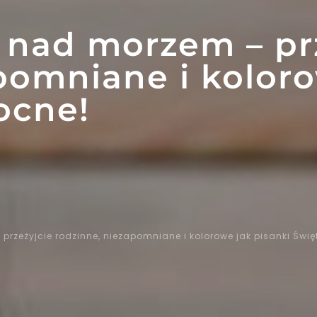
 nad morzem – pr
pomniane i koloro
ocne!
rzeżyjcie rodzinne, niezapomniane i kolorowe jak pisanki Świę