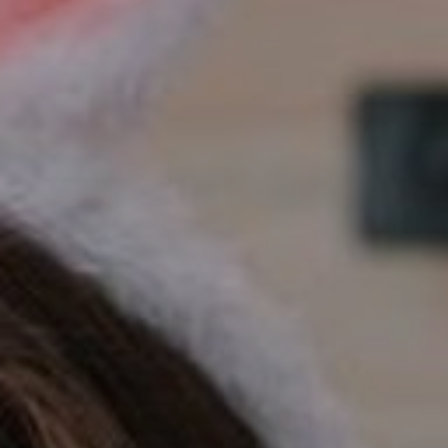
DOMKI
WY