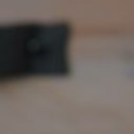
OW
ATRAKCJE