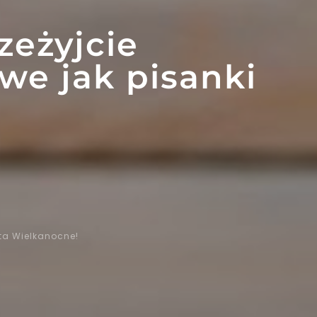
zeżyjcie
we jak pisanki
ta Wielkanocne!