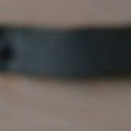
EFEKT
W
ŻYWIENIE