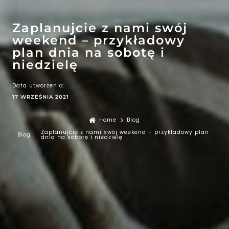
EFEKT
WOW
ATRAKCJE
Zaplanujcie z nami swój
weekend – przykładowy
plan dnia na sobotę i
niedzielę
Data utworzenia:
17 WRZEŚNIA 2021
Home
Blog
Zaplanujcie z nami swój weekend – przykładowy plan
Blog
dnia na sobotę i niedzielę