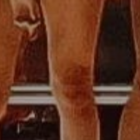
EFEKT
W
ŻYWIENIE