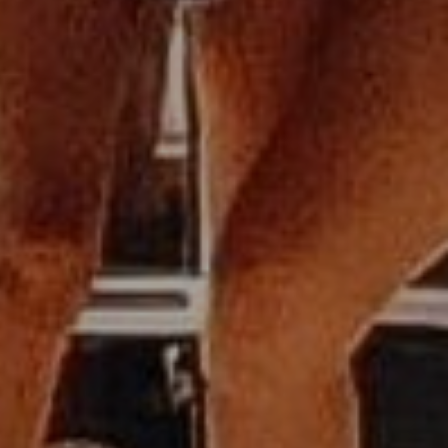
OW
ATRAKCJE