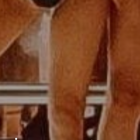
DOMKI
WY