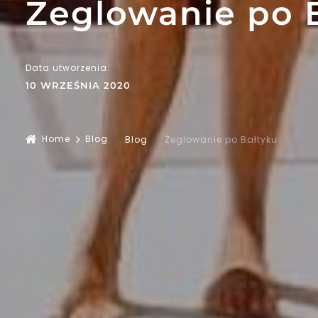
Żeglowanie po 
Data utworzenia:
10 WRZEŚNIA 2020
Home
Blog
Blog
Żeglowanie po Bałtyku