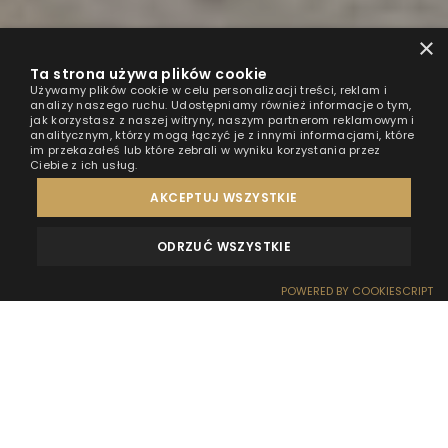
×
Ta strona używa plików cookie
Używamy plików cookie w celu personalizacji treści, reklam i
analizy naszego ruchu. Udostępniamy również informacje o tym,
jak korzystasz z naszej witryny, naszym partnerom reklamowym i
analitycznym, którzy mogą łączyć je z innymi informacjami, które
im przekazałeś lub które zebrali w wyniku korzystania przez
Ciebie z ich usług.
AKCEPTUJ WSZYSTKIE
ODRZUĆ WSZYSTKIE
OPINIE
KONTAKT
POWERED BY COOKIESCRIPT
REZERWACJA
RECEPCJA
DOJAZD
OFERTY
EFEKT WOW
ZUS BON TURYSTYCZNY 500 PLUS W HT HOUSEBOATS