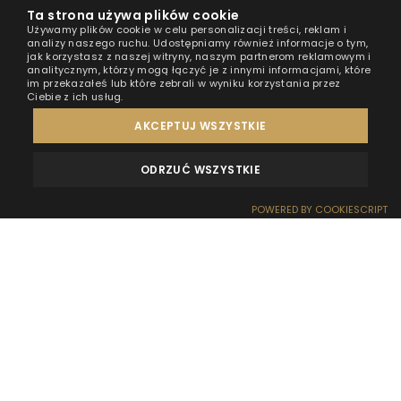
Ta strona używa plików cookie
Używamy plików cookie w celu personalizacji treści, reklam i
analizy naszego ruchu. Udostępniamy również informacje o tym,
jak korzystasz z naszej witryny, naszym partnerom reklamowym i
analitycznym, którzy mogą łączyć je z innymi informacjami, które
im przekazałeś lub które zebrali w wyniku korzystania przez
Ciebie z ich usług.
AKCEPTUJ WSZYSTKIE
ODRZUĆ WSZYSTKIE
OPINIE
KONTAKT
POWERED BY COOKIESCRIPT
REZERWACJA
RECEPCJA
DOJAZD
OFERTY
EFEKT WOW
Planując rodzinny wyjazd, bezpieczeństwo dzieci jest
zawsze jednym z najważniejszych kryteriów wyboru
noclegu. Nic więc dziwnego, że rodzice często zadają
pytanie: czy domki na wodzie są bezpieczne dla
dzieci i czy taki pobyt sprawdzi się podczas
rodzinnych wakacji nad morzem. Domki na wodzie HT