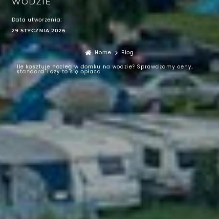
WODZIE
Data utworzenia:
29 STYCZNIA 2026
Home
Blog
Ile kosztuje nocleg w domku na wodzie? Sprawdzamy ceny,
standard i czy to się opłaca