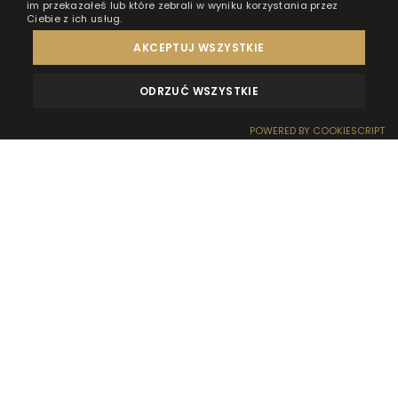
im przekazałeś lub które zebrali w wyniku korzystania przez
Ciebie z ich usług.
AKCEPTUJ WSZYSTKIE
ODRZUĆ WSZYSTKIE
OPINIE
KONTAKT
POWERED BY COOKIESCRIPT
REZERWACJA
RECEPCJA
DOJAZD
OFERTY
EFEKT WOW
Nocleg w domku na wodzie to wciąż dla wielu osób
coś nowego i nietypowego, dlatego naturalnym
pytaniem jest: ile kosztuje nocleg w domku na wodzie
i czy taka forma wypoczynku rzeczywiście się opłaca.
Ceny bywają bardzo różne, a na ich wysokość
wpływa nie tylko lokalizacja, ale także standard,
prywatność i całe doświadczenie pobytu. W
przypadku domków na wodzie HT Houseboats w
Mielno cena noclegu obejmuje znacznie więcej niż
samo miejsce do spania. To połączenie
komfortowego apartamentu, unikalnego położenia na
wodzie oraz spokojnej, kameralnej atmosfery, której