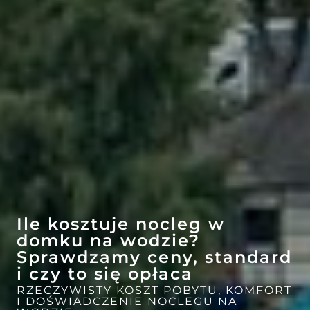
EFEKT
Ile kosztuje nocleg w
WOW
ATRAKCJE
domku na wodzie?
Sprawdzamy ceny, standard
i czy to się opłaca
RZECZYWISTY KOSZT POBYTU, KOMFORT
I DOŚWIADCZENIE NOCLEGU NA